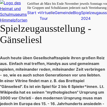
Geöffnet ab März bis Ende November jeweils Sonntags vo
für Gruppen und Schulklassen jederzeit nach Vereinbarun
Start
Virtuelle
Gemeinde
Blog
Spielzeugauss
Tour
2024
Spielzeugausstellung -
Gänseliesl
Auch heute üben Gesellschaftsspiele ihren großen Reiz
aus.
Einfach mal treffen, Handys aus und gemeinsam
spielen, miteinander reden, miteinander Zeit verbringen
-
so, wie es auch schon Generationen vor uns liebten.
In einer Vitrine findet man z. B. das Brettspiel
"Gänseliesl". Es ist ein Spiel für 2 bis 6 Spieler*innen.
Lt.
Wikipedia hat es seinen "mythologischen" Ursprung um
3000 vor Christi - den modernen Ursprung
muss man
jedoch im Europa des 15. - 16. Jahrhunderts ansiedeln -